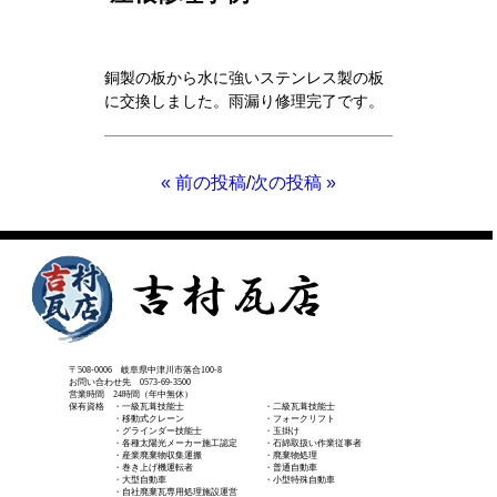
銅製の板から水に強いステンレス製の板
に交換しました。雨漏り修理完了です。
« 前の投稿
次の投稿 »
/
〒508-0006 岐阜県中津川市落合100-8
お問い合わせ先 0573-69-3500
営業時間 24時間（年中無休）
保有資格 ・一級瓦葺技能士 ・二級瓦葺技能士
・移動式クレーン ・フォークリフト
・グラインダー技能士 ・玉掛け
・各種太陽光メーカー施工認定 ・石綿取扱い作業従事者
・産業廃棄物収集運搬 ・廃棄物処理
・巻き上げ機運転者 ・普通自動車
・大型自動車 ・小型特殊自動車
・自社廃棄瓦専用処理施設運営